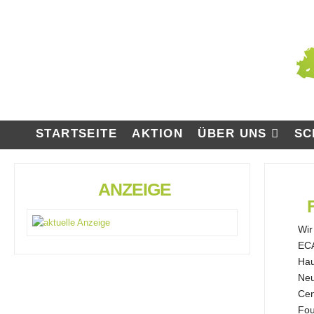
STARTSEITE
AKTION
ÜBER UNS
SC
ANZEIGE
Wir
ECA
Hau
Neu
Cen
Fou