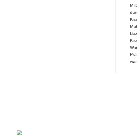
Mil
dur
Kis
Mat
Bez
Kis
Was
Prä
wa