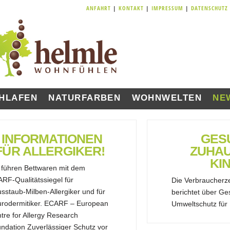
ANFAHRT
|
KONTAKT
|
IMPRESSUM
|
DATENSCHUTZ
HLAFEN
NATURFARBEN
WOHNWELTEN
NE
INFORMATIONEN
GES
FÜR ALLERGIKER!
ZUHAU
KI
 führen Bettwaren mit dem
RF-Qualitätssiegel für
Die Verbraucherz
sstaub-Milben-Allergiker und für
berichtet über Ge
rodermitiker. ECARF – European
Umweltschutz für 
tre for Allergy Research
ndation Zuverlässiger Schutz vor