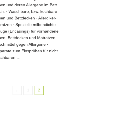
ben und deren Allergene im Bett
ch: · Waschbare, bzw. kochbare
sen und Bettdecken · Allergiker-
ratzen · Spezielle milbendichte
üge (Encasings) für vorhandene
sen, Bettdecken und Matratzen ·
chmittel gegen Allergene ·
parate zum Einsprühen für nicht
schbaren …
←
1
2