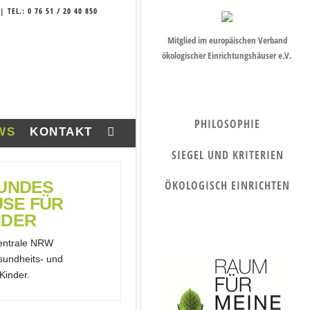
| TEL.: 0 76 51 / 20 40 850
Mitglied im europäischen Verband
ökologischer Einrichtungshäuser e.V.
PHILOSOPHIE
WS
KONTAKT
SIEGEL UND KRITERIEN
UNDES
ÖKOLOGISCH EINRICHTEN
SE FÜR
NDER
entrale NRW
sundheits- und
Kinder.